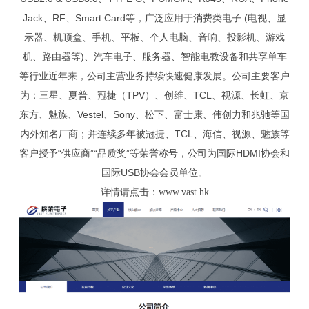
Jack、RF、Smart Card等，广泛应用于消费类电子 (电视、显
箱
贸
和
于
示器、机顶盒、手机、平板、个人电脑、音响、投影机、游戏
通
社
我
机、路由器等)、汽车电子、服务器、智能电教设备和共享单车
等行业近年来，公司主营业务持续快速健康发展。公司主要客户
区
们
为：三星、夏普、冠捷（TPV）、创维、TCL、视源、长虹、京
东方、魅族、Vestel、Sony、松下、富士康、伟创力和兆驰等国
内外知名厂商；并连续多年被冠捷、TCL、海信、视源、魅族等
客户授予“供应商”“品质奖”等荣誉称号，公司为国际HDMI协会和
国际USB协会会员单位。
详情请点击：
www.vast.hk