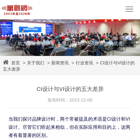
关于我们
网
助力企业营销获客. & 我们是体验经济世界的构筑者
站
营
首页
>
关于我们
>
新闻资讯
>
行业资讯
>
CI设计与VI设计的
建
销
视
五大差异
设
推
觉
网
CI设计与VI设计的五大差异
广
设
易
客
发布时间：2023-12-06
计
企
户
网
当我们探讨品牌设计时，两个常被提及的术语是CI设计和VI
业
案
易
资
设计。尽管它们听起来相似，但在实际应用和目的上，这两
者有着显著的区别。
邮
例
外
源
关