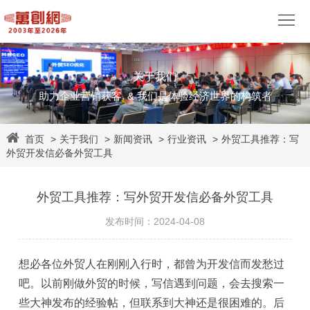
关于我们
网
助力企业营销获客. & 我们是体验经济世界的构筑者
站
营
首页
>
关于我们
>
新闻资讯
>
行业资讯
>
外贸工具推荐：写
建
销
视
外贸开发信必备外贸工具
设
推
觉
网
外贸工具推荐：写外贸开发信必备外贸工具
广
设
易
客
发布时间：2024-04-08
计
企
户
网
想必各位外贸人在刚刚入行时，都曾为开发信而发愁过
业
案
易
资
吧。以前刚做外贸的时候，写信遇到问题，会去搜索一
邮
例
外
源
些大神发布的经验帖，但联系到大神还是很困难的。后
关