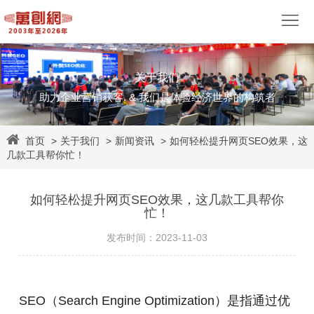
关于我们
网
助力企业营销获客. & 我们是体验经济世界的构筑者
站
营
首页
>
关于我们
>
新闻资讯
>
如何轻松提升网页SEO效果，这
建
销
视
几款工具帮你忙！
设
推
觉
网
如何轻松提升网页SEO效果，这几款工具帮你
广
设
易
客
忙！
发布时间：2023-11-03
计
企
户
网
业
案
易
资
SEO（Search Engine Optimization）是指通过优
邮
例
外
源
关