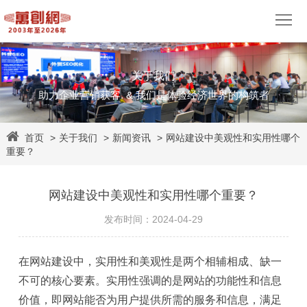
关于我们
网
助力企业营销获客. & 我们是体验经济世界的构筑者
站
营
首页
>
关于我们
>
新闻资讯
>
网站建设中美观性和实用性哪个
建
销
视
重要？
设
推
觉
网
网站建设中美观性和实用性哪个重要？
广
设
易
客
发布时间：2024-04-29
计
企
户
网
在
网站建设
中，实用性和美观性是两个相辅相成、缺一
业
案
易
资
不可的核心要素。实用性强调的是网站的功能性和信息
邮
例
外
源
价值，即网站能否为用户提供所需的服务和信息，满足
关